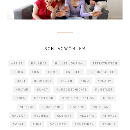
SCHLAGWÖRTER
ARTIST
BALANCE
BULLET JOURNAL
EFFECTUATION
FEUER
FILM
FOOD
FREIHEIT
FREUNDSCHAFT
HAUT
HORIZONT
ITALIEN
KINO
KREATIV
KULTUR
KUNST
KURZGESCHICHTE
KÜNSTLER
LEBEN
MEDITATION
MOVIE COLLECTION
MUSIK
NETFLIX
NEUANFANG
OSCARS
POTSDAM
RAUSCH
RECIPES
RESTART
REZEPTE
RITUALE
ROYAL
RUHE
SCHLOSS
SCHREIBEN
SCHULE