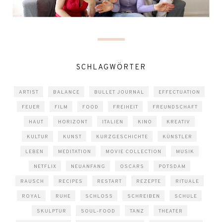
SCHLAGWÖRTER
ARTIST
BALANCE
BULLET JOURNAL
EFFECTUATION
FEUER
FILM
FOOD
FREIHEIT
FREUNDSCHAFT
HAUT
HORIZONT
ITALIEN
KINO
KREATIV
KULTUR
KUNST
KURZGESCHICHTE
KÜNSTLER
LEBEN
MEDITATION
MOVIE COLLECTION
MUSIK
NETFLIX
NEUANFANG
OSCARS
POTSDAM
RAUSCH
RECIPES
RESTART
REZEPTE
RITUALE
ROYAL
RUHE
SCHLOSS
SCHREIBEN
SCHULE
SKULPTUR
SOUL-FOOD
TANZ
THEATER