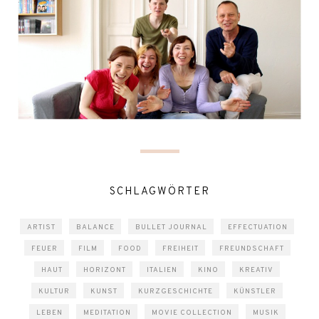
SCHLAGWÖRTER
ARTIST
BALANCE
BULLET JOURNAL
EFFECTUATION
FEUER
FILM
FOOD
FREIHEIT
FREUNDSCHAFT
HAUT
HORIZONT
ITALIEN
KINO
KREATIV
KULTUR
KUNST
KURZGESCHICHTE
KÜNSTLER
LEBEN
MEDITATION
MOVIE COLLECTION
MUSIK