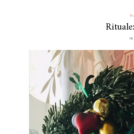
R
Rituale
18