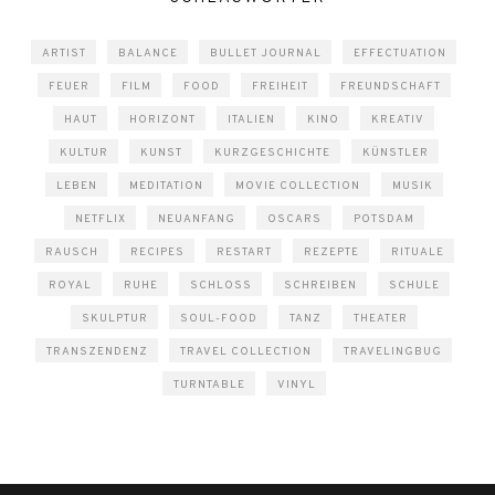
ARTIST
BALANCE
BULLET JOURNAL
EFFECTUATION
FEUER
FILM
FOOD
FREIHEIT
FREUNDSCHAFT
HAUT
HORIZONT
ITALIEN
KINO
KREATIV
KULTUR
KUNST
KURZGESCHICHTE
KÜNSTLER
LEBEN
MEDITATION
MOVIE COLLECTION
MUSIK
NETFLIX
NEUANFANG
OSCARS
POTSDAM
RAUSCH
RECIPES
RESTART
REZEPTE
RITUALE
ROYAL
RUHE
SCHLOSS
SCHREIBEN
SCHULE
SKULPTUR
SOUL-FOOD
TANZ
THEATER
TRANSZENDENZ
TRAVEL COLLECTION
TRAVELINGBUG
TURNTABLE
VINYL