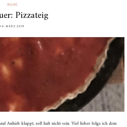
RUHE
er: Pizzateig
14. MÄRZ 2019
uf Anhieb klappt, soll halt nicht sein. Viel lieber folge ich dem