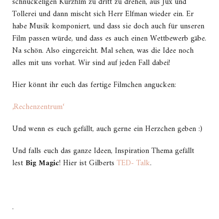
schnuckeligen Kurzfilm zu dritt zu drehen, aus Jux und
Tollerei und dann mischt sich Herr Elfman wieder ein. Er
habe Musik komponiert, und dass sie doch auch für unseren
Film passen würde, und dass es auch einen Wettbewerb gäbe.
Na schön. Also eingereicht. Mal sehen, was die Idee noch
alles mit uns vorhat. Wir sind auf jeden Fall dabei!
Hier könnt ihr euch das fertige Filmchen angucken:
‚Rechenzentrum‘
Und wenn es euch gefällt, auch gerne ein Herzchen geben :)
Und falls euch das ganze Ideen, Inspiration Thema gefällt
lest
Big Magic
! Hier ist Gilberts
TED- Talk
.
.