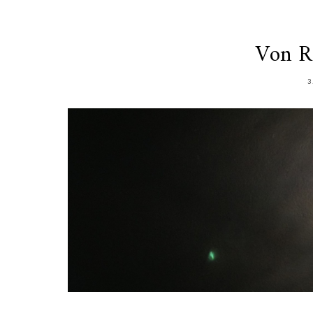
Von R
3