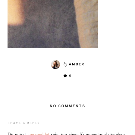
by
AMBER
0
NO COMMENTS
LEAVE A REPLY
Du musst
angemeldet
sein, um einen Kommentar abzugeben.