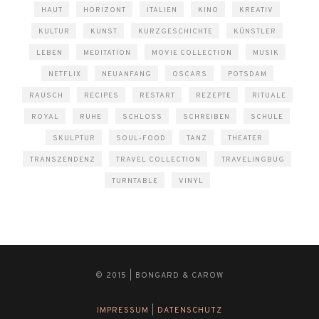
HAUT
HORIZONT
ITALIEN
KINO
KREATIV
KULTUR
KUNST
KURZGESCHICHTE
KÜNSTLER
LEBEN
MEDITATION
MOVIE COLLECTION
MUSIK
NETFLIX
NEUANFANG
OSCARS
POTSDAM
RAUSCH
RECIPES
RESTART
REZEPTE
RITUALE
ROYAL
RUHE
SCHLOSS
SCHREIBEN
SCHULE
SKULPTUR
SOUL-FOOD
TANZ
THEATER
TRANSZENDENZ
TRAVEL COLLECTION
TRAVELINGBUG
TURNTABLE
VINYL
© 2015 | BONGARD & CAROW
IMPRESSUM
|
DATENSCHUTZ