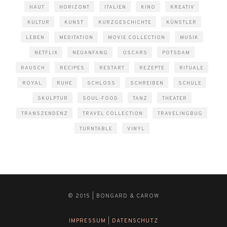
HAUT
HORIZONT
ITALIEN
KINO
KREATIV
KULTUR
KUNST
KURZGESCHICHTE
KÜNSTLER
LEBEN
MEDITATION
MOVIE COLLECTION
MUSIK
NETFLIX
NEUANFANG
OSCARS
POTSDAM
RAUSCH
RECIPES
RESTART
REZEPTE
RITUALE
ROYAL
RUHE
SCHLOSS
SCHREIBEN
SCHULE
SKULPTUR
SOUL-FOOD
TANZ
THEATER
TRANSZENDENZ
TRAVEL COLLECTION
TRAVELINGBUG
TURNTABLE
VINYL
© 2015 | BONGARD & CAROW
IMPRESSUM
|
DATENSCHUTZ