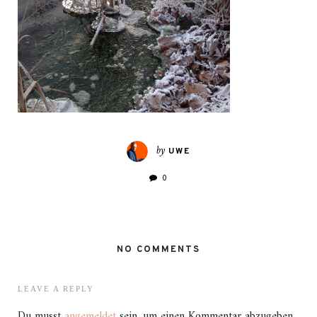
by
UWE
0
NO COMMENTS
LEAVE A REPLY
Du musst
angemeldet
sein, um einen Kommentar abzugeben.