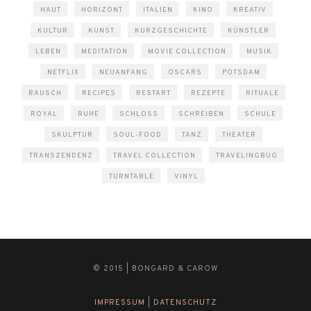
HAUT
HORIZONT
ITALIEN
KINO
KREATIV
KULTUR
KUNST
KURZGESCHICHTE
KÜNSTLER
LEBEN
MEDITATION
MOVIE COLLECTION
MUSIK
NETFLIX
NEUANFANG
OSCARS
POTSDAM
RAUSCH
RECIPES
RESTART
REZEPTE
RITUALE
ROYAL
RUHE
SCHLOSS
SCHREIBEN
SCHULE
SKULPTUR
SOUL-FOOD
TANZ
THEATER
TRANSZENDENZ
TRAVEL COLLECTION
TRAVELINGBUG
TURNTABLE
VINYL
© 2015 | BONGARD & CAROW
IMPRESSUM
|
DATENSCHUTZ