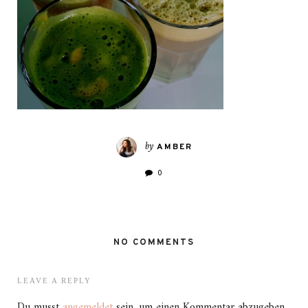
by
AMBER
0
NO COMMENTS
LEAVE A REPLY
Du musst
angemeldet
sein, um einen Kommentar abzugeben.