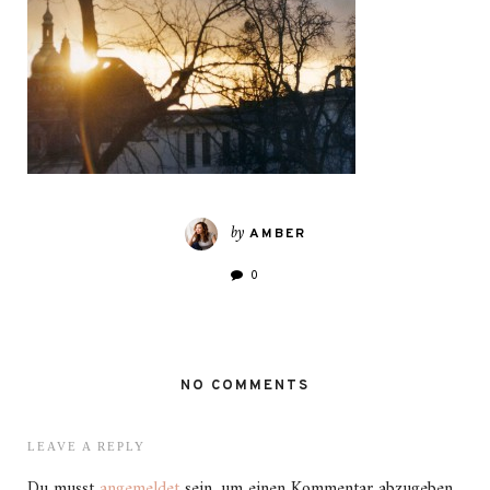
by
AMBER
0
NO COMMENTS
LEAVE A REPLY
Du musst
angemeldet
sein, um einen Kommentar abzugeben.