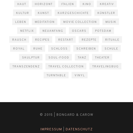
HAUT
HORIZONT
ITALIEN
KINO
KREATIV
KULTUR
KUNST
KURZGESCHICHTE
KÜNSTLER
LEBEN
MEDITATION
MOVIE COLLECTION
MUSIK
NETFLIX
NEUANFANG
OSCARS
POTSDAM
RAUSCH
RECIPES
RESTART
REZEPTE
RITUALE
ROYAL
RUHE
SCHLOSS
SCHREIBEN
SCHULE
SKULPTUR
SOUL-FOOD
TANZ
THEATER
TRANSZENDENZ
TRAVEL COLLECTION
TRAVELINGBUG
TURNTABLE
VINYL
© 2015 | BONGARD & CAROW
IMPRESSUM
|
DATENSCHUTZ