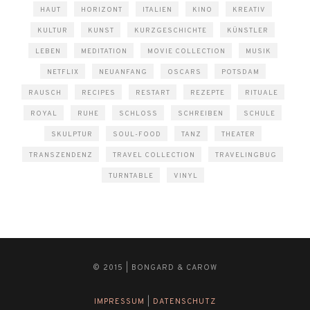
HAUT
HORIZONT
ITALIEN
KINO
KREATIV
KULTUR
KUNST
KURZGESCHICHTE
KÜNSTLER
LEBEN
MEDITATION
MOVIE COLLECTION
MUSIK
NETFLIX
NEUANFANG
OSCARS
POTSDAM
RAUSCH
RECIPES
RESTART
REZEPTE
RITUALE
ROYAL
RUHE
SCHLOSS
SCHREIBEN
SCHULE
SKULPTUR
SOUL-FOOD
TANZ
THEATER
TRANSZENDENZ
TRAVEL COLLECTION
TRAVELINGBUG
TURNTABLE
VINYL
© 2015 | BONGARD & CAROW
IMPRESSUM
|
DATENSCHUTZ