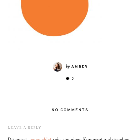
by
AMBER
0
NO COMMENTS
LEAVE A REPLY
Du musst
angemeldet
sein, um einen Kommentar abzugeben.