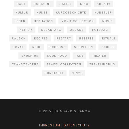
HAUT
HORIZONT
ITALIEN
KINO
KREATIV
KULTUR
KUNST
KURZGESCHICHTE
KÜNSTLER
LEBEN
MEDITATION
MOVIE COLLECTION
MUSIK
NETFLIX
NEUANFANG
OSCARS
POTSDAM
RAUSCH
RECIPES
RESTART
REZEPTE
RITUALE
ROYAL
RUHE
SCHLOSS
SCHREIBEN
SCHULE
SKULPTUR
SOUL-FOOD
TANZ
THEATER
TRANSZENDENZ
TRAVEL COLLECTION
TRAVELINGBUG
TURNTABLE
VINYL
© 2015 | BONGARD & CAROW
IMPRESSUM
|
DATENSCHUTZ