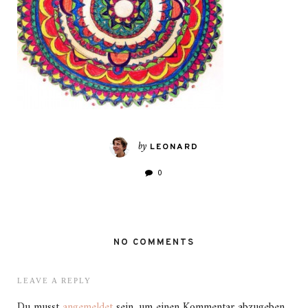
by
LEONARD
0
NO COMMENTS
LEAVE A REPLY
Du musst
angemeldet
sein, um einen Kommentar abzugeben.