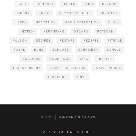
HAUT
HORIZONT
ITALIEN
KINO
KREATIV
KULTUR
KUNST
KURZGESCHICHTE
KÜNSTLER
LEBEN
MEDITATION
MOVIE COLLECTION
MUSIK
NETFLIX
NEUANFANG
OSCARS
POTSDAM
RAUSCH
RECIPES
RESTART
REZEPTE
RITUALE
ROYAL
RUHE
SCHLOSS
SCHREIBEN
SCHULE
SKULPTUR
SOUL-FOOD
TANZ
THEATER
TRANSZENDENZ
TRAVEL COLLECTION
TRAVELINGBUG
TURNTABLE
VINYL
© 2015 | BONGARD & CAROW
IMPRESSUM
|
DATENSCHUTZ