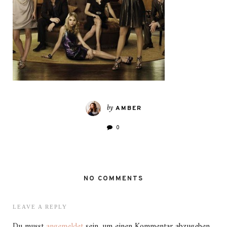
by
AMBER
0
NO COMMENTS
LEAVE A REPLY
Du musst
angemeldet
sein, um einen Kommentar abzugeben.