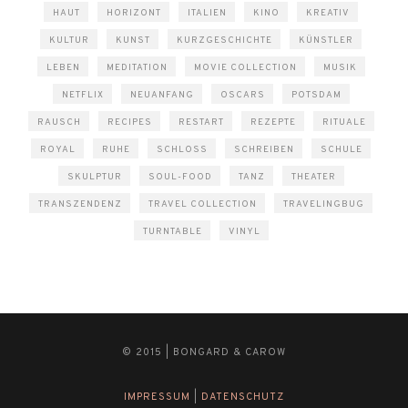
HAUT
HORIZONT
ITALIEN
KINO
KREATIV
KULTUR
KUNST
KURZGESCHICHTE
KÜNSTLER
LEBEN
MEDITATION
MOVIE COLLECTION
MUSIK
NETFLIX
NEUANFANG
OSCARS
POTSDAM
RAUSCH
RECIPES
RESTART
REZEPTE
RITUALE
ROYAL
RUHE
SCHLOSS
SCHREIBEN
SCHULE
SKULPTUR
SOUL-FOOD
TANZ
THEATER
TRANSZENDENZ
TRAVEL COLLECTION
TRAVELINGBUG
TURNTABLE
VINYL
© 2015 | BONGARD & CAROW
IMPRESSUM
|
DATENSCHUTZ