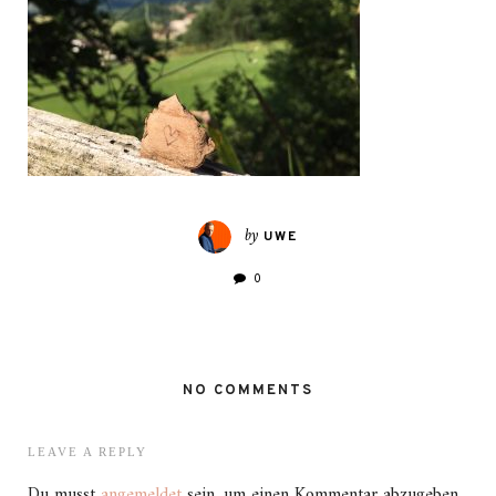
by
UWE
0
NO COMMENTS
LEAVE A REPLY
Du musst
angemeldet
sein, um einen Kommentar abzugeben.