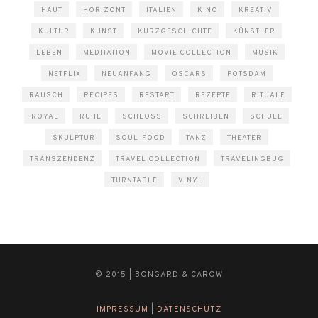
HAUT
HORIZONT
ITALIEN
KINO
KREATIV
KULTUR
KUNST
KURZGESCHICHTE
KÜNSTLER
LEBEN
MEDITATION
MOVIE COLLECTION
MUSIK
NETFLIX
NEUANFANG
OSCARS
POTSDAM
RAUSCH
RECIPES
RESTART
REZEPTE
RITUALE
ROYAL
RUHE
SCHLOSS
SCHREIBEN
SCHULE
SKULPTUR
SOUL-FOOD
TANZ
THEATER
TRANSZENDENZ
TRAVEL COLLECTION
TRAVELINGBUG
TURNTABLE
VINYL
© 2015 | BONGARD & CAROW
IMPRESSUM
|
DATENSCHUTZ