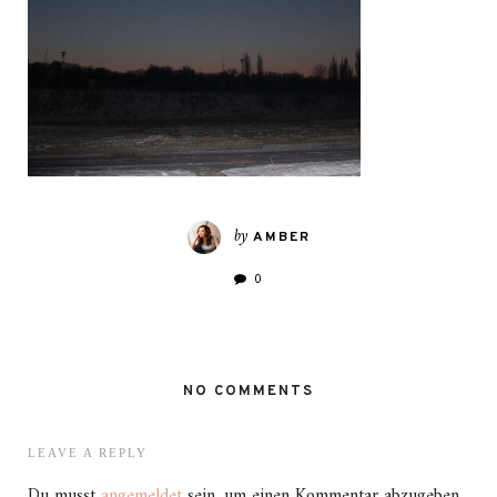
by
AMBER
0
NO COMMENTS
LEAVE A REPLY
Du musst
angemeldet
sein, um einen Kommentar abzugeben.