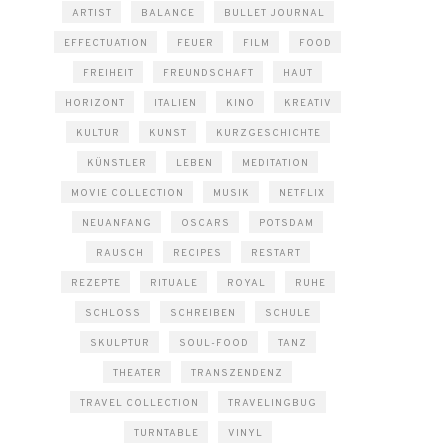
ARTIST
BALANCE
BULLET JOURNAL
EFFECTUATION
FEUER
FILM
FOOD
FREIHEIT
FREUNDSCHAFT
HAUT
HORIZONT
ITALIEN
KINO
KREATIV
KULTUR
KUNST
KURZGESCHICHTE
KÜNSTLER
LEBEN
MEDITATION
MOVIE COLLECTION
MUSIK
NETFLIX
NEUANFANG
OSCARS
POTSDAM
RAUSCH
RECIPES
RESTART
REZEPTE
RITUALE
ROYAL
RUHE
SCHLOSS
SCHREIBEN
SCHULE
SKULPTUR
SOUL-FOOD
TANZ
THEATER
TRANSZENDENZ
TRAVEL COLLECTION
TRAVELINGBUG
TURNTABLE
VINYL