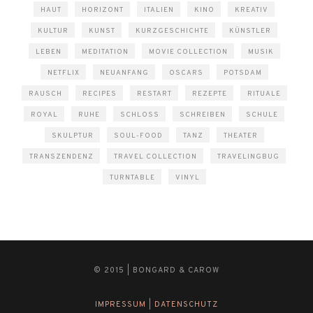
HAUT
HORIZONT
ITALIEN
KINO
KREATIV
KULTUR
KUNST
KURZGESCHICHTE
KÜNSTLER
LEBEN
MEDITATION
MOVIE COLLECTION
MUSIK
NETFLIX
NEUANFANG
OSCARS
POTSDAM
RAUSCH
RECIPES
RESTART
REZEPTE
RITUALE
ROYAL
RUHE
SCHLOSS
SCHREIBEN
SCHULE
SKULPTUR
SOUL-FOOD
TANZ
THEATER
TRANSZENDENZ
TRAVEL COLLECTION
TRAVELINGBUG
TURNTABLE
VINYL
© 2015 | BONGARD & CAROW
IMPRESSUM
|
DATENSCHUTZ