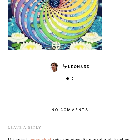
by
LEONARD
0
NO COMMENTS
LEAVE A REPLY
Du musst
angemeldet
sein, um einen Kommentar abzugeben.