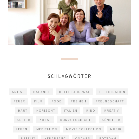
SCHLAGWÖRTER
ARTIST
BALANCE
BULLET JOURNAL
EFFECTUATION
FEUER
FILM
FOOD
FREIHEIT
FREUNDSCHAFT
HAUT
HORIZONT
ITALIEN
KINO
KREATIV
KULTUR
KUNST
KURZGESCHICHTE
KÜNSTLER
LEBEN
MEDITATION
MOVIE COLLECTION
MUSIK
NETFLIX
NEUANFANG
OSCARS
POTSDAM