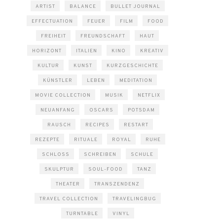
ARTIST
BALANCE
BULLET JOURNAL
EFFECTUATION
FEUER
FILM
FOOD
FREIHEIT
FREUNDSCHAFT
HAUT
HORIZONT
ITALIEN
KINO
KREATIV
KULTUR
KUNST
KURZGESCHICHTE
KÜNSTLER
LEBEN
MEDITATION
MOVIE COLLECTION
MUSIK
NETFLIX
NEUANFANG
OSCARS
POTSDAM
RAUSCH
RECIPES
RESTART
REZEPTE
RITUALE
ROYAL
RUHE
SCHLOSS
SCHREIBEN
SCHULE
SKULPTUR
SOUL-FOOD
TANZ
THEATER
TRANSZENDENZ
TRAVEL COLLECTION
TRAVELINGBUG
TURNTABLE
VINYL