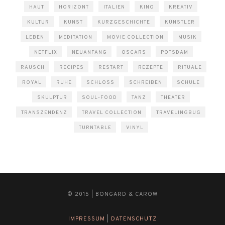
HAUT
HORIZONT
ITALIEN
KINO
KREATIV
KULTUR
KUNST
KURZGESCHICHTE
KÜNSTLER
LEBEN
MEDITATION
MOVIE COLLECTION
MUSIK
NETFLIX
NEUANFANG
OSCARS
POTSDAM
RAUSCH
RECIPES
RESTART
REZEPTE
RITUALE
ROYAL
RUHE
SCHLOSS
SCHREIBEN
SCHULE
SKULPTUR
SOUL-FOOD
TANZ
THEATER
TRANSZENDENZ
TRAVEL COLLECTION
TRAVELINGBUG
TURNTABLE
VINYL
© 2015 | BONGARD & CAROW
IMPRESSUM
|
DATENSCHUTZ