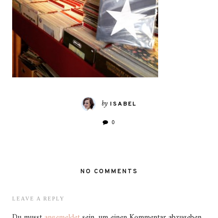
by
ISABEL
0
NO COMMENTS
LEAVE A REPLY
Du musst
angemeldet
sein, um einen Kommentar abzugeben.