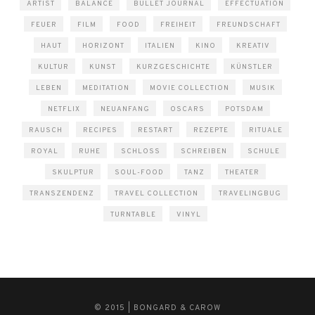
ARTIST
BALANCE
BULLET JOURNAL
EFFECTUATION
FEUER
FILM
FOOD
FREIHEIT
FREUNDSCHAFT
HAUT
HORIZONT
ITALIEN
KINO
KREATIV
KULTUR
KUNST
KURZGESCHICHTE
KÜNSTLER
LEBEN
MEDITATION
MOVIE COLLECTION
MUSIK
NETFLIX
NEUANFANG
OSCARS
POTSDAM
RAUSCH
RECIPES
RESTART
REZEPTE
RITUALE
ROYAL
RUHE
SCHLOSS
SCHREIBEN
SCHULE
SKULPTUR
SOUL-FOOD
TANZ
THEATER
TRANSZENDENZ
TRAVEL COLLECTION
TRAVELINGBUG
TURNTABLE
VINYL
© 2015 | BONGARD & CAROW