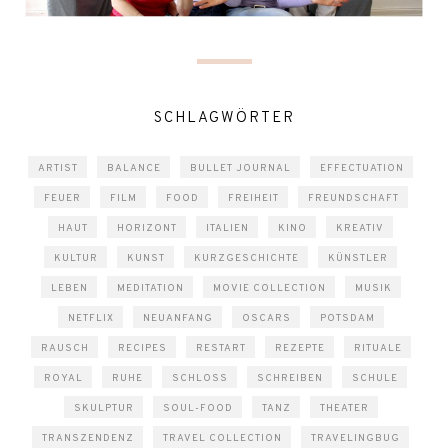
SCHLAGWÖRTER
ARTIST
BALANCE
BULLET JOURNAL
EFFECTUATION
FEUER
FILM
FOOD
FREIHEIT
FREUNDSCHAFT
HAUT
HORIZONT
ITALIEN
KINO
KREATIV
KULTUR
KUNST
KURZGESCHICHTE
KÜNSTLER
LEBEN
MEDITATION
MOVIE COLLECTION
MUSIK
NETFLIX
NEUANFANG
OSCARS
POTSDAM
RAUSCH
RECIPES
RESTART
REZEPTE
RITUALE
ROYAL
RUHE
SCHLOSS
SCHREIBEN
SCHULE
SKULPTUR
SOUL-FOOD
TANZ
THEATER
TRANSZENDENZ
TRAVEL COLLECTION
TRAVELINGBUG