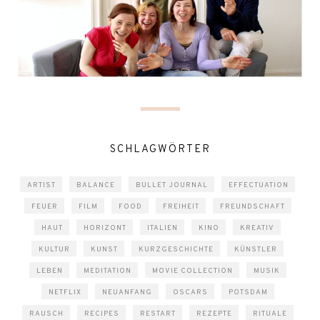
SCHLAGWÖRTER
ARTIST
BALANCE
BULLET JOURNAL
EFFECTUATION
FEUER
FILM
FOOD
FREIHEIT
FREUNDSCHAFT
HAUT
HORIZONT
ITALIEN
KINO
KREATIV
KULTUR
KUNST
KURZGESCHICHTE
KÜNSTLER
LEBEN
MEDITATION
MOVIE COLLECTION
MUSIK
NETFLIX
NEUANFANG
OSCARS
POTSDAM
RAUSCH
RECIPES
RESTART
REZEPTE
RITUALE