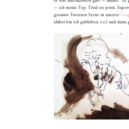
es was auszudenken gibt — immer. Es gib
— ich meine Top. Total on point. Supersc
gesamte Tavernen Szene in unserer
Gra
(dabei bin ich geblieben, s.o.) und dann