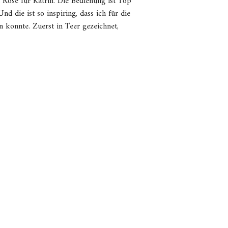
 Rosè für Katrin. Die Bedienung ist Top
d die ist so inspiring, dass ich für die
n konnte. Zuerst in Teer gezeichnet,