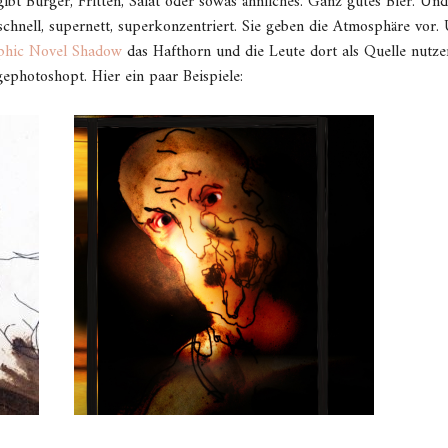
t Burger, Fritten, Salat oder sowas ähnliches. Ganz gutes Bier. Und
hnell, supernett, superkonzentriert. Sie geben die Atmosphäre vor. Un
phic Novel Shadow
das Hafthorn und die Leute dort als Quelle nutze
 gephotoshopt. Hier ein paar Beispiele: