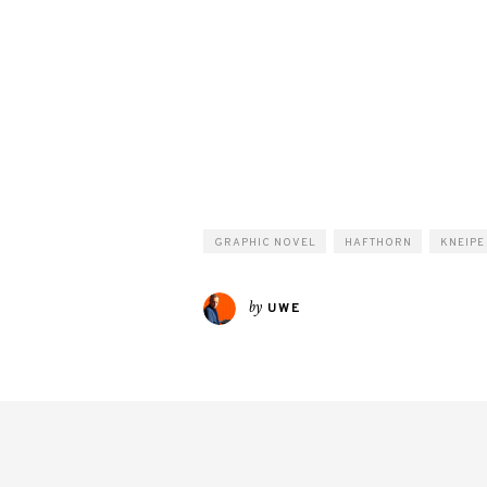
GRAPHIC NOVEL
HAFTHORN
KNEIPE
by
UWE