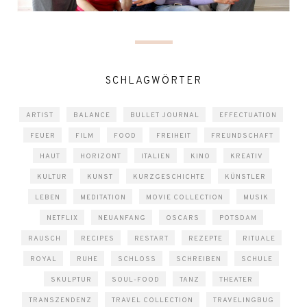
SCHLAGWÖRTER
ARTIST
BALANCE
BULLET JOURNAL
EFFECTUATION
FEUER
FILM
FOOD
FREIHEIT
FREUNDSCHAFT
HAUT
HORIZONT
ITALIEN
KINO
KREATIV
KULTUR
KUNST
KURZGESCHICHTE
KÜNSTLER
LEBEN
MEDITATION
MOVIE COLLECTION
MUSIK
NETFLIX
NEUANFANG
OSCARS
POTSDAM
RAUSCH
RECIPES
RESTART
REZEPTE
RITUALE
ROYAL
RUHE
SCHLOSS
SCHREIBEN
SCHULE
SKULPTUR
SOUL-FOOD
TANZ
THEATER
TRANSZENDENZ
TRAVEL COLLECTION
TRAVELINGBUG