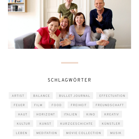
SCHLAGWÖRTER
ARTIST
BALANCE
BULLET JOURNAL
EFFECTUATION
FEUER
FILM
FOOD
FREIHEIT
FREUNDSCHAFT
HAUT
HORIZONT
ITALIEN
KINO
KREATIV
KULTUR
KUNST
KURZGESCHICHTE
KÜNSTLER
LEBEN
MEDITATION
MOVIE COLLECTION
MUSIK