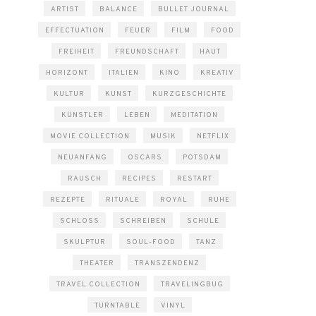
ARTIST
BALANCE
BULLET JOURNAL
EFFECTUATION
FEUER
FILM
FOOD
FREIHEIT
FREUNDSCHAFT
HAUT
HORIZONT
ITALIEN
KINO
KREATIV
KULTUR
KUNST
KURZGESCHICHTE
KÜNSTLER
LEBEN
MEDITATION
MOVIE COLLECTION
MUSIK
NETFLIX
NEUANFANG
OSCARS
POTSDAM
RAUSCH
RECIPES
RESTART
REZEPTE
RITUALE
ROYAL
RUHE
SCHLOSS
SCHREIBEN
SCHULE
SKULPTUR
SOUL-FOOD
TANZ
THEATER
TRANSZENDENZ
TRAVEL COLLECTION
TRAVELINGBUG
TURNTABLE
VINYL