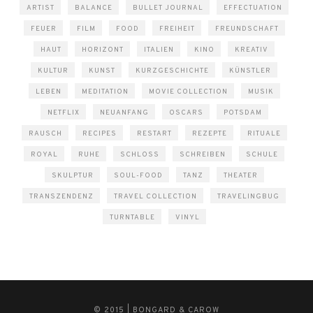
ARTIST
BALANCE
BULLET JOURNAL
EFFECTUATION
FEUER
FILM
FOOD
FREIHEIT
FREUNDSCHAFT
HAUT
HORIZONT
ITALIEN
KINO
KREATIV
KULTUR
KUNST
KURZGESCHICHTE
KÜNSTLER
LEBEN
MEDITATION
MOVIE COLLECTION
MUSIK
NETFLIX
NEUANFANG
OSCARS
POTSDAM
RAUSCH
RECIPES
RESTART
REZEPTE
RITUALE
ROYAL
RUHE
SCHLOSS
SCHREIBEN
SCHULE
SKULPTUR
SOUL-FOOD
TANZ
THEATER
TRANSZENDENZ
TRAVEL COLLECTION
TRAVELINGBUG
TURNTABLE
VINYL
© 2015 | BONGARD & CAROW