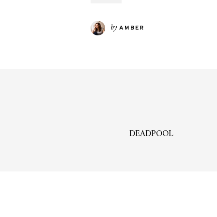
by
AMBER
DEADPOOL