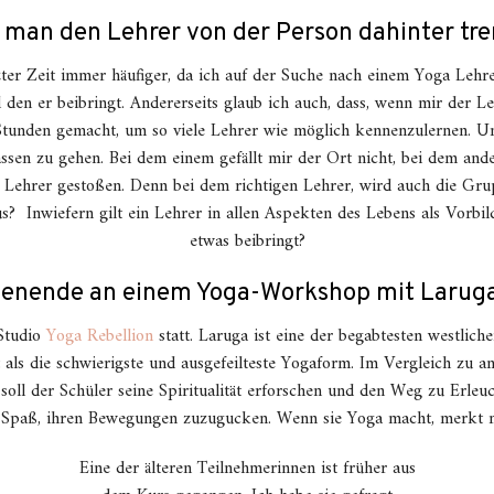
man den Lehrer von der Person dahinter tr
tzter Zeit immer häufiger, da ich auf der Suche nach einem Yoga Lehre
 den er beibringt. Andererseits glaub ich auch, dass, wenn mir der Leh
 Stunden gemacht, um so viele Lehrer wie möglich kennenzulernen. 
assen zu gehen. Bei dem einem gefällt mir der Ort nicht, bei dem an
en Lehrer gestoßen. Denn bei dem richtigen Lehrer, wird auch die 
? Inwiefern gilt ein Lehrer in allen Aspekten des Lebens als Vorbil
etwas beibringt?
henende an einem Yoga-Workshop mit Larug
 Studio
Yoga Rebellion
statt. Laruga ist eine der begabtesten westlic
lt als die schwierigste und ausgefeilteste Yogaform. Im Vergleich zu a
soll der Schüler seine Spiritualität erforschen und den Weg zu Erleuc
 Spaß, ihren Bewegungen zuzugucken. Wenn sie Yoga macht, merkt man
Eine der älteren Teilnehmerinnen ist früher aus