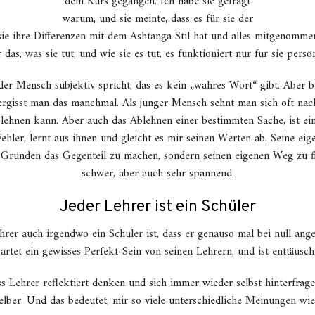
dem Kurs gegangen. Ich habe sie gefragt
warum, und sie meinte, dass es für sie der
ie ihre Differenzen mit dem Ashtanga Stil hat und alles mitgenommen 
 das, was sie tut, und wie sie es tut, es funktioniert nur für sie persön
eder Mensch subjektiv spricht, das es kein „wahres Wort“ gibt. Aber 
ergisst man das manchmal. Als junger Mensch sehnt man sich oft nac
lehnen kann. Aber auch das Ablehnen einer bestimmten Sache, ist ein
ler, lernt aus ihnen und gleicht es mir seinen Werten ab. Seine eige
en Gründen das Gegenteil zu machen, sondern seinen eigenen Weg zu f
schwer, aber auch sehr spannend.
Jeder Lehrer ist ein Schüler
hrer auch irgendwo ein Schüler ist, dass er genauso mal bei null ang
rtet ein gewisses Perfekt-Sein von seinen Lehrern, und ist enttäuscht
s Lehrer reflektiert denken und sich immer wieder selbst hinterfrage
lber. Und das bedeutet, mir so viele unterschiedliche Meinungen wi