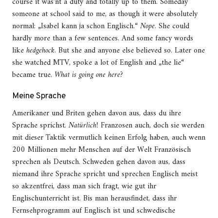
course it was’nt a duty and totally up to them. Someday
someone at school said to me, as though it were absolutely
normal: „Isabel kann ja schon Englisch.“
Nope
. She could
hardly more than a few sentences. And some fancy words
like
hedgehock
. But she and anyone else believed so. Later one
she watched MTV, spoke a lot of English and „the lie“
became true.
What is going one here?
Meine Sprache
Amerikaner und Briten gehen davon aus, dass du ihre
Sprache sprichst.
Natürlich!
Franzosen auch, doch sie werden
mit dieser Taktik vermutlich keinen Erfolg haben, auch wenn
200 Millionen mehr Menschen auf der Welt Französisch
sprechen als Deutsch. Schweden gehen davon aus, dass
niemand ihre Sprache spricht und sprechen Englisch meist
so akzentfrei, dass man sich fragt, wie gut ihr
Englischunterricht ist. Bis man herausfindet, dass ihr
Fernsehprogramm auf Englisch ist und schwedische