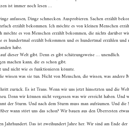
tzen ist immer noch lesen …
Dinge anfassen, Dinge schmecken. Ausprobieren. Sachen erzählt bek
ehrfach erzählt bekommen. Ich möchte es von kleinen Menschen erzä
 möchte es von Menschen erzählt bekommen, die nichts darüber wis
e es hundertmal erzählt bekommen und es hundertmal erzählen und mi
tanden habe.
s auf dieser Welt gibt. Denn es gibt schätzungsweise … unendlich.
gen machen kann, die es schon gibt.
t und nicht wie es funktionieren könnte.
e wissen was sie tun. Nicht von Menschen, die wissen, was andere 
ritt zurück. Es ist Trans. Wenn wir uns jetzt hinsetzten und die Wel
neu. Denn wir können nicht vergessen was wir erreicht haben. Und wi
mmt der Sturm. Und nach dem Sturm muss man aufräumen. Und die Sc
. Aber wann stört uns das schon? Wir bauen aus den Überresten etwa
 Jahrhundert. Das ist zweihundert Jahre her. Wir sind am Ende der I