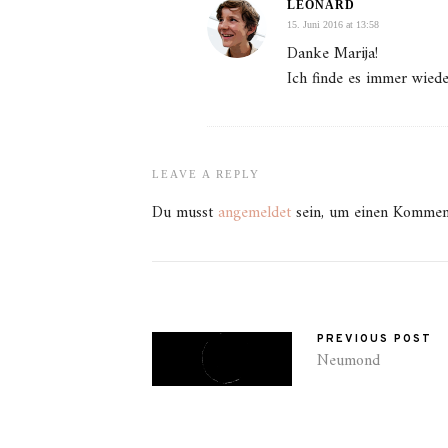
LEONARD
15. Juni 2016 at 13:58
Danke Marija!
Ich finde es immer wiede
LEAVE A REPLY
Du musst
angemeldet
sein, um einen Kommen
PREVIOUS POST
Neumond