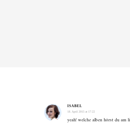
ISABEL
18. April 2015 at 17:22
yeah! welche alben hörst du am li