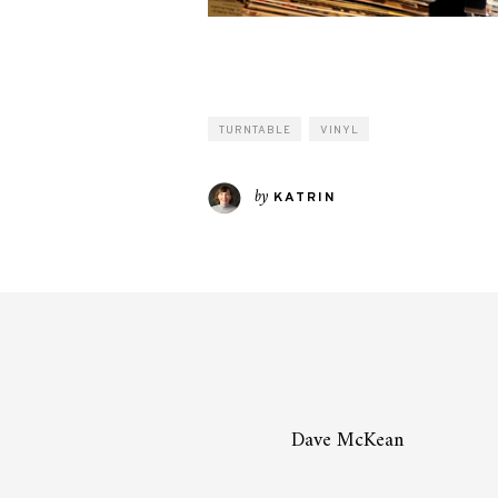
TURNTABLE
VINYL
by
KATRIN
Dave McKean