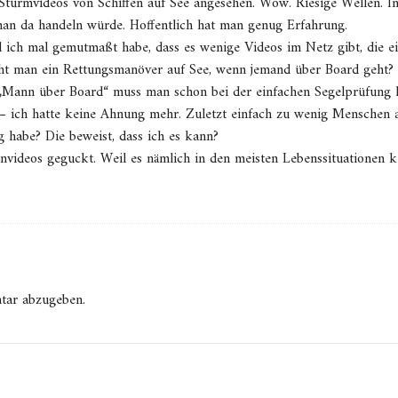
urmvideos von Schiffen auf See angesehen. Wow. Riesige Wellen. In e
an da handeln würde. Hoffentlich hat man genug Erfahrung.
l ich mal gemutmaßt habe, dass es wenige Videos im Netz gibt, die 
acht man ein Rettungsmanöver auf See, wenn jemand über Board geht?
 „Mann über Board“ muss man schon bei der einfachen Segelprüfung 
– ich hatte keine Ahnung mehr. Zuletzt einfach zu wenig Menschen 
g habe? Die beweist, dass ich es kann?
ideos geguckt. Weil es nämlich in den meisten Lebenssituationen ke
tar abzugeben.