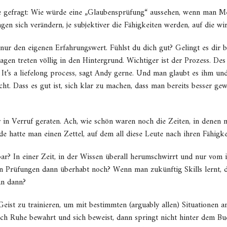
gefragt: Wie würde eine „Glaubensprüfung“ aussehen, wenn man Medi
gen sich verändern, je subjektiver die Fähigkeiten werden, auf die wi
 nur den eigenen Erfahrungswert. Fühlst du dich gut? Gelingt es dir 
agen treten völlig in den Hintergrund. Wichtiger ist der Prozess. Des
 It’s a liefelong process, sagt Andy gerne. Und man glaubt es ihm und
cht. Dass es gut ist, sich klar zu machen, dass man bereits besser ge
 in Verruf geraten. Ach, wie schön waren noch die Zeiten, in denen 
 hatte man einen Zettel, auf dem all diese Leute nach ihren Fähigkeit
r? In einer Zeit, in der Wissen überall herumschwirrt und nur vom i
Prüfungen dann überhabt noch? Wenn man zukünftig Skills lernt, die
an dann?
eist zu trainieren, um mit bestimmten (arguably allen) Situationen a
h Ruhe bewahrt und sich beweist, dann springt nicht hinter dem Bu