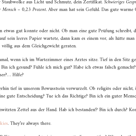
er Staubwolke aus Licht und Schmutz, dein Zertifikat.
Schwieriges Gespr
r Mensch – 0,23 Prozent.
Aber man hat sein Gefühl. Das gute warme Ge
n etwas gut konnte oder nicht. Ob man eine gute Prüfung schreibt, 
 sein leeres Papier wartete, dann kam es einem vor, als hätte man e
 völlig aus dem Gleichgewicht geraten.
al, wenn ich im Wartezimmer eines Arztes sitze. Tief in den Sitz ge
t. Bin ich gesund? Fühle ich mich gut? Habe ich etwas falsch gemach
ner?… Hilfe?
rhin tief in unserem Bewusstsein verwurzelt. Ob religiös oder nicht
eine gute Entscheidung? Tue ich das Richtige? Bin ich ein guter Mens
witzten Zettel aus der Hand. Hab ich bestanden!? Bin ich durch? K
kies
. They’re always there.