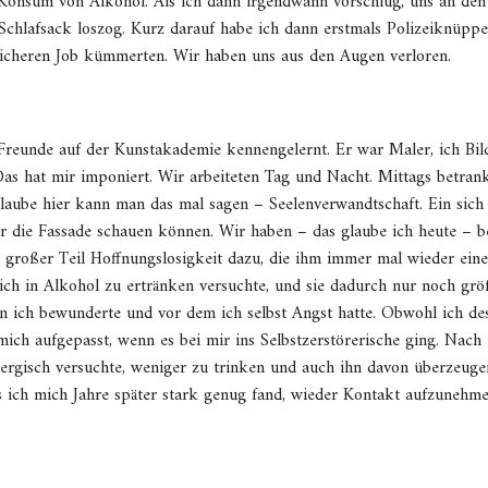
onsum von Alkohol. Als ich dann irgendwann vorschlug, uns an den 
Schlafsack loszog. Kurz darauf habe ich dann erstmals Polizeiknüppe
sicheren Job kümmerten. Wir haben uns aus den Augen verloren.
 Freunde auf der Kunstakademie kennengelernt. Er war Maler, ich Bil
 Das hat mir imponiert. Wir arbeiteten Tag und Nacht. Mittags betra
 glaube hier kann man das mal sagen – Seelenverwandtschaft. Ein sic
er die Fassade schauen können. Wir haben – das glaube ich heute – be
 großer Teil Hoffnungslosigkeit dazu, die ihm immer mal wieder ein
 ich in Alkohol zu ertränken versuchte, und sie dadurch nur noch grö
en ich bewunderte und vor dem ich selbst Angst hatte. Obwohl ich de
mich aufgepasst, wenn es bei mir ins Selbstzerstörerische ging. Nach
energisch versuchte, weniger zu trinken und auch ihn davon überzeug
Als ich mich Jahre später stark genug fand, wieder Kontakt aufzunehm