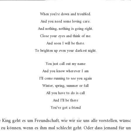
When you’re down and troubled.
And you need some loving care.
And nothing, nothing is going right.
Close your eyes and think of me.
And soon I will be there.
To brighten up even your darkest night.
You just call out my name
And you know wherever I am
I’ll come running to see you again
Winter, spring, summer or fall
All you have to do is call
And I’ll be there
You’ve got a friend
ing geht es um Freundschaft, wie wir sie uns alle vorstellen, wünsc
 zu können, wenn es ihm mal schlecht geht. Oder dass jemand für uns 