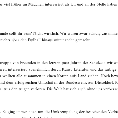
r viel früher an Mädchen interessiert als ich und an der Stelle haben
eunde sollt ihr sein? Nicht wirklich. Wir waren zwar ständig zusamm
r nichts über den Fußball hinaus miteinander gemacht.
ruppe von Freunden in den letzten paar Jahren der Schulzeit, wir wa
n interessiert, vornehmlich durch Kunst, Literatur und das farbige
ir wollten alle zusammen in einen Kotten aufs Land ziehen. Noch bev
d dem erfolgreichen Umschiffen der Bundeswehr, auf Düsseldorf, Köl
’s. Aus den Augen verloren. Die Welt hat sich auch ohne uns verbesser
n. Es ging immer noch um die Umkrempelung der bestehenden Verhältn