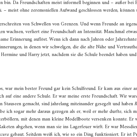
ten bin. Da Freundschaften meist informell beginnen und – außer bei
ä. – meist ohne zeremoniellen Aufwand geschlossen werden, können si
berschreiten von Schwellen von Grenzen. Und wenn Freunde an irgend
en wachsen, verliert eine Freundschaft an Intensität. Manchmal etwa
insame Erinnerung auflöst. Wenn ich dann nach Jahren oder Jahrzehnt
innerungen, in denen wir schwelgen, die die alte Nähe und Vertrauth
 Hermine und Harry jetzt, nachdem sie die Schule beendet haben un
los, war mein bester Freund gar kein Schulfreund. Er kam aus einer a
ich auf eine andere Schule. Er war meine erste Freundschaft. Wir war
n Stauseen gemacht, sind jahrelang miteinander gesegelt und haben
R
abe ich sogar mehr daraus gezogen als er, weil er mehr durfte, sich m
sterböllern, mit denen man kleine Modellboote versenken konnte. Er 
Raketen abgehen, wenn man sie ins Lagerfeuer wirft. Er war Messdien
cura
gebaut. Seitdem weiß ich, wie so ein Ding funktioniert. Er ist 