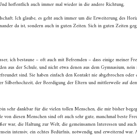
Und hoffentlich auch immer mal wieder in die andere Richtung.
dschaft. Ich glaube, es geht auch immer um die Erweiterung des Hor
nander da ist, sondern auch in guten Zeiten. Sich in guten Zeiten geg
sser, ich bestaune – oft auch mit Befremden – dass einige meiner Fre
den aus der Schule, und nicht etwa denen aus dem Gymnasium, nein 
efreundet sind. Sie haben einfach den Kontakt nie abgebrochen oder ei
er Silberhochzeit, der Beerdigung der Eltern und mittlerweile auf de
bin sehr dankbar für die vielen tollen Menschen, die mir bisher begeg
ele von diesen Menschen sind oft auch sehr gute, manchmal beste Fr
ßer war, die Haltung zur Welt, die gemeinsamen Interessen und auch
ein intensiv, ein echtes Bedürfnis, notwendig und erweiternd war. A