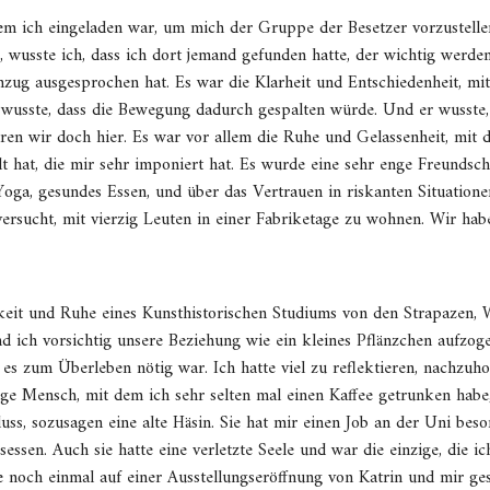
em ich eingeladen war, um mich der Gruppe der Besetzer vorzustell
 wusste ich, dass ich dort jemand gefunden hatte, der wichtig werden 
nzug ausgesprochen hat. Es war die Klarheit und Entschiedenheit, mi
r wusste, dass die Bewegung dadurch gespalten würde. Und er wusste
n wir doch hier. Es war vor allem die Ruhe und Gelassenheit, mit de
 hat, die mir sehr imponiert hat. Es wurde eine sehr enge Freundsch
 Yoga, gesundes Essen, und über das Vertrauen in riskanten Situatio
ersucht, mit vierzig Leuten in einer Fabriketage zu wohnen. Wir hab
eit und Ruhe eines Kunsthistorischen Studiums von den Strapazen
d ich vorsichtig unsere Beziehung wie ein kleines Pflänzchen aufzo
es zum Überleben nötig war. Ich hatte viel zu reflektieren, nachzuho
ige Mensch, mit dem ich sehr selten mal einen Kaffee getrunken habe,
ss, sozusagen eine alte Häsin. Sie hat mir einen Job an der Uni besor
essen. Auch sie hatte eine verletzte Seele und war die einzige, die 
e noch einmal auf einer Ausstellungseröffnung von Katrin und mir ge