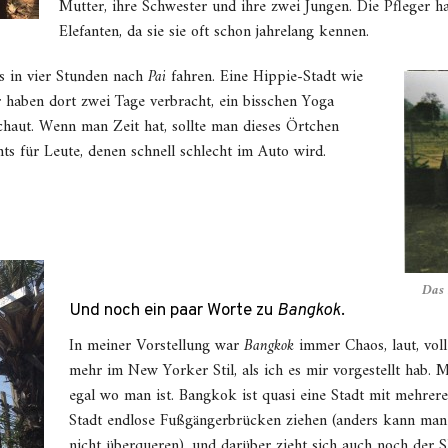
Mutter, ihre Schwester und ihre zwei Jungen. Die Pfleger h
Elefanten, da sie sie oft schon jahrelang kennen.
s in vier Stunden nach
Pai
fahren. Eine Hippie-Stadt wie
r haben dort zwei Tage verbracht, ein bisschen Yoga
haut. Wenn man Zeit hat, sollte man dieses Örtchen
ts für Leute, denen schnell schlecht im Auto wird.
Das 
Und noch ein paar Worte zu
Bangkok
.
In meiner Vorstellung war
Bangkok
immer Chaos, laut, voll
mehr im New Yorker Stil, als ich es mir vorgestellt hab. M
egal wo man ist. Bangkok ist quasi eine Stadt mit mehrer
Stadt endlose Fußgängerbrücken ziehen (anders kann man
nicht überqueren), und darüber zieht sich auch noch der S