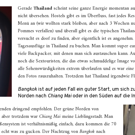
Gerade
Thailand
scheint seine ganze Energie momentan au
nicht übersehen. Hostels gibt es im Überfluss, fast jedes Res
Menü an (wir wollten stark bleiben, aber nach 3 Wochen n
Pommes verfallen) und überall gibt es die typischen Thaila
versucht es doof zu finden, aber eigentlich ist es angenehm. 
Tagesausflüge in Thailand zu buchen. Man kommt super easy
viele Backpacker, mit denen man sich austauschen kann. Auf
noch die Sextouristen, die das etwas schmuddelige Image v
alle Sehenswürdigkeiten extrem überlaufen und es war ein
den Fotos rauszuhalten. Trotzdem hat Thailand irgendwie Fla
Bangkok
ist auf jeden Fall ein guter Start, um sich z
Norden nach
Chiang Mai
oder in den Süden auf die In
enden dringend empfohlen. Der grüne Norden von
t, aber trotzdem war
Chiang Mai
meine Lieblingsstadt. Man
ßensystem ist verhältnismäßig einfach, dazu kommen die 70
’s echt was zu gucken. Der Nachtzug von
Bangkok
nach