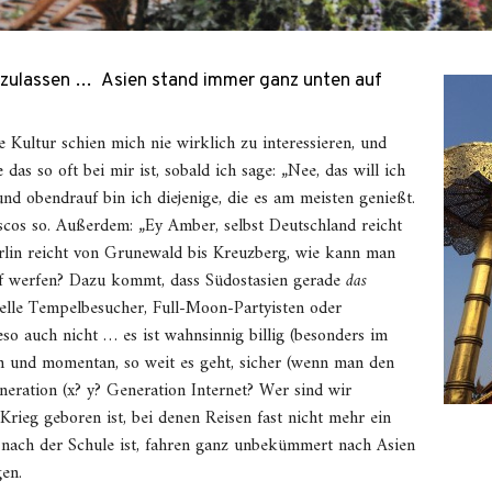
szulassen … Asien stand immer ganz unten auf
 Kultur schien mich nie wirklich zu interessieren, und
as so oft bei mir ist, sobald ich sage: „Nee, das will ich
 und obendrauf bin ich diejenige, die es am meisten genießt.
scos so. Außerdem: „Ey Amber, selbst Deutschland reicht
erlin reicht von Grunewald bis Kreuzberg, wie kann man
pf werfen? Dazu kommt, dass Südostasien gerade
das
tuelle Tempelbesucher, Full-Moon-Partyisten oder
eso auch nicht … es ist wahnsinnig billig (besonders im
ch und momentan, so weit es geht, sicher (wenn man den
neration (x? y? Generation Internet? Wer sind wir
rieg geboren ist, bei denen Reisen fast nicht mehr ein
 nach der Schule ist, fahren ganz unbekümmert nach Asien
en.