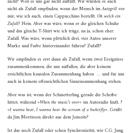
nicht? Weil es uns gar nicht auffällt. Wir würden es auch
nicht als Zufall empfinden, wenn der Mensch im
Autogrill
vor
mir, wie ich auch, einen Cappucchino bestellt.
Oh welch ein
Zufall?
Nein. Aber was wäre, wenn er die gleichen Schuhe
und das gleiche T-Shirt wie ich trüge, na ja, schon eher:
Zufall. Was wäre, wenn plötzlich drei, vier Autos unserer
Marke und Farbe hintereinander führen? Zufall!?
Wir empfinden es erst dann als Zufall, wenn zwei Ereignisse
zusammenkommen, die uns auffallen, die aber keinem
ersichtlichen kausalen Zusammenhang haben … und für uns
auch in keinem offensichtlichen Sinnzusammenhang stehen.
Aber was ist, wenn der Schmetterling gerade die Scheibe
hittet, während »
When the music’s over
« im Autoradio läuft, ?
»
I wanna hear, I wanna hear the scream of a butterfly
«. Grüßt
da Jim Morrisson direkt aus dem Jenseits?
Ist das noch Zufall oder schon Synchronizität, wie C.G. Jung