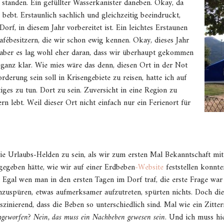
z standen. Ein gefüllter Wasserkanister daneben. Okay, da
bebt. Erstaunlich sachlich und gleichzeitig beeindruckt,
 Dorf, in diesem Jahr vorbereitet ist. Ein leichtes Erstaunen
fébesitzern, die wir schon ewig kennen. Okay, dieses Jahr
 aber es lag wohl eher daran, dass wir überhaupt gekommen
ganz klar. Wie mies wäre das denn, diesen Ort in der Not
rderung sein soll in Krisengebiete zu reisen, hatte ich auf
iges zu tun. Dort zu sein. Zuversicht in eine Region zu
rn lebt. Weil dieser Ort nicht einfach nur ein Ferienort für
ie Urlaubs-Helden zu sein, als wir zum ersten Mal Bekanntschaft mi
gegeben hätte, wie wir auf einer Erdbeben
-Website
feststellen konnte
 Egal wen man in den ersten Tagen im Dorf traf, die erste Frage war
chzuspüren, etwas aufmerksamer aufzutreten, spürten nichts. Doch di
szinierend, dass die Beben so unterschiedlich sind. Mal wie ein Zitte
geworfen? Nein, das muss ein Nachbeben gewesen sein
. Und ich muss hie