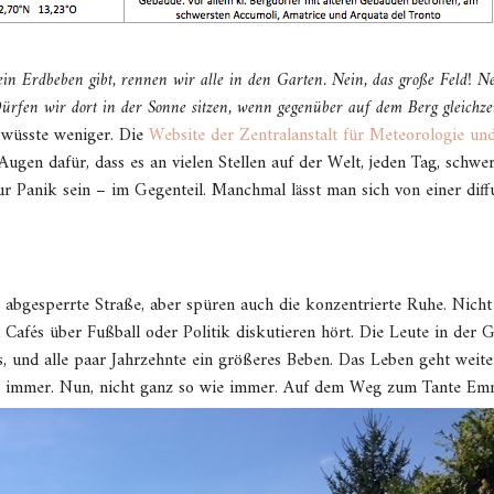
ein Erdbeben gibt,
rennen wir alle in den Garten. Nein, das große Feld! N
ürfen wir dort in der Sonne sitzen, wenn gegenüber auf dem Berg gleichz
wüsste weniger. Die
Website der Zentralanstalt für Meteorologie u
Augen dafür, dass es an vielen Stellen auf der Welt, jeden Tag, schw
ur Panik sein – im Gegenteil. Manchmal lässt man sich von einer diff
 abgesperrte Straße, aber spüren auch die konzentrierte Ruhe. Nich
n Cafés über Fußball oder Politik diskutieren hört. Die Leute in de
res, und alle paar Jahrzehnte ein größeres Beben. Das Leben geht weit
e immer. Nun, nicht ganz so wie immer. Auf dem Weg zum Tante Emm