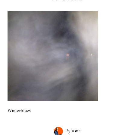
Winterblues
by
UWE