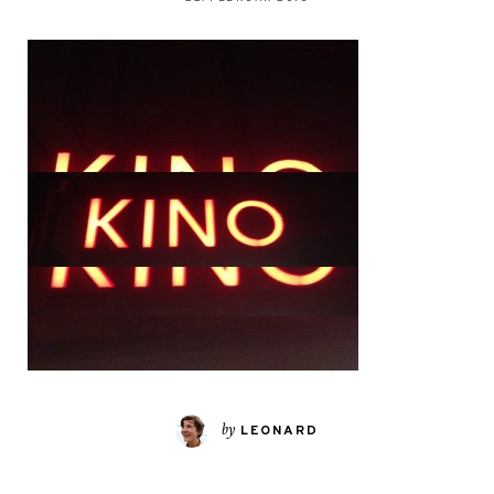
by
LEONARD