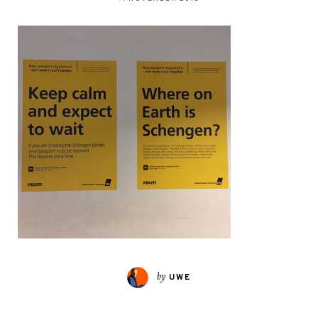
by
UWE