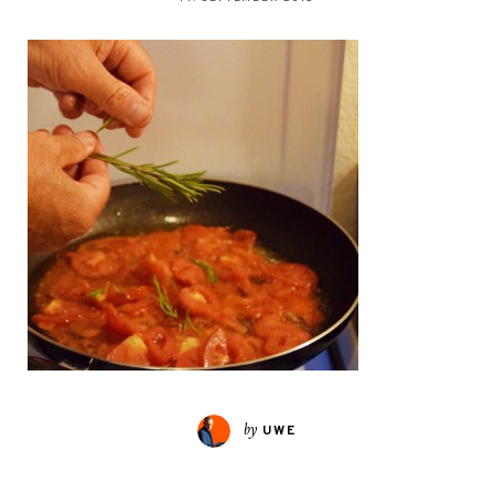
by
UWE