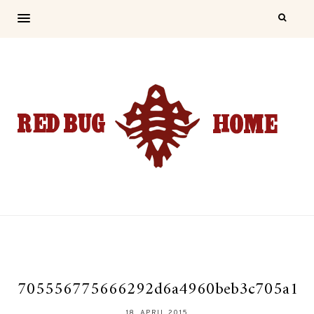
705556775666292d6a4960beb3c705a1
18. APRIL 2015