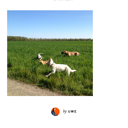
by
UWE