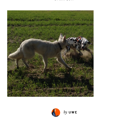
by
UWE