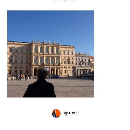
by
UWE