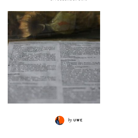
by
UWE