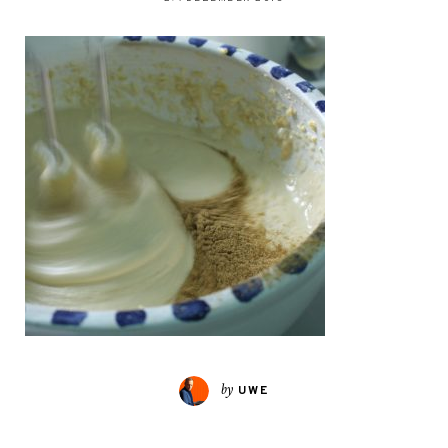
by
UWE