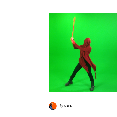
by
UWE